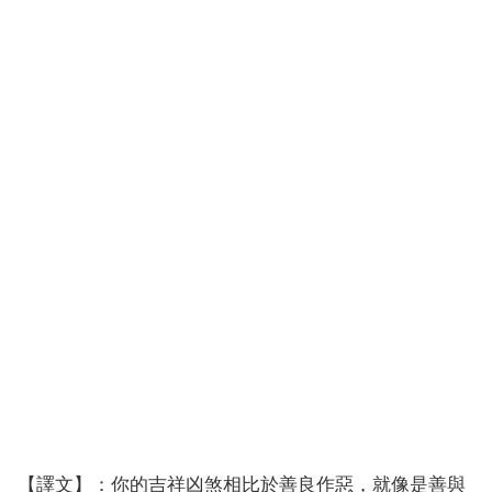
【譯文】：你的吉祥凶煞相比於善良作惡，就像是善與