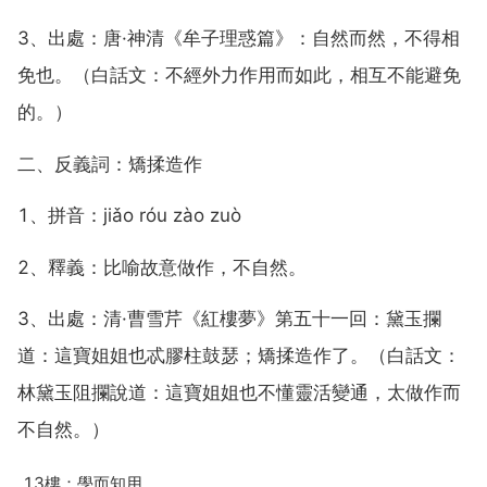
3、出處：唐·神清《牟子理惑篇》：自然而然，不得相
免也。（白話文：不經外力作用而如此，相互不能避免
的。）
二、反義詞：矯揉造作
1、拼音：jiǎo róu zào zuò
2、釋義：比喻故意做作，不自然。
3、出處：清·曹雪芹《紅樓夢》第五十一回：黛玉攔
道：這寶姐姐也忒膠柱鼓瑟；矯揉造作了。（白話文：
林黛玉阻攔說道：這寶姐姐也不懂靈活變通，太做作而
不自然。）
13樓：學而知用