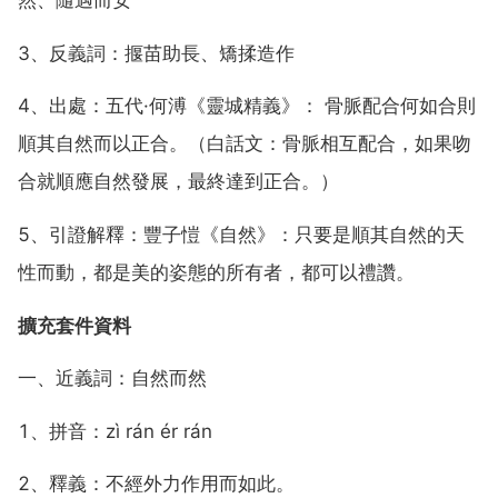
然、隨遇而安
3、反義詞：揠苗助長、矯揉造作
4、出處：五代·何溥《靈城精義》： 骨脈配合何如合則
順其自然而以正合。（白話文：骨脈相互配合，如果吻
合就順應自然發展，最終達到正合。）
5、引證解釋：豐子愷《自然》：只要是順其自然的天
性而動，都是美的姿態的所有者，都可以禮讚。
擴充套件資料
一、近義詞：自然而然
1、拼音：zì rán ér rán
2、釋義：不經外力作用而如此。