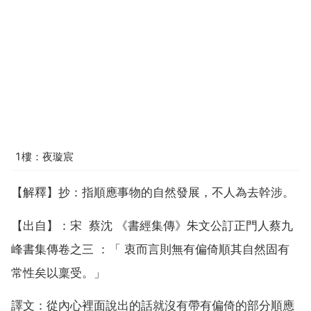
1樓：夜璇宸
【解釋】抄：指順應事物的自然發展，不人為去幹涉。
【出自】：宋 蔡沈 《書經集傳》朱文公訂正門人蔡九
峰書集傳卷之三 ：「 衷而言則無有偏倚順其自然固有
常性矣以稟受。」
譯文：從內心裡面說出的話就沒有帶有偏倚的部分順應