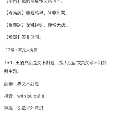
【示例】他的這篇作文寫得～。
【近義詞】離題萬里、答非所問。
【反義詞】探驪得珠、渾然天成。
【燈謎】答非所問。
12樓：我是大角度
1+1=王的成語是文不對題，指人說話或寫文章不能針
對主題。
詞彙：專文不對題
拼音：wén bù duì tí
釋義：文章裡的意思