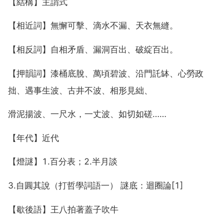
【結構】主謂式
【相近詞】無懈可擊、滴水不漏、天衣無縫。
【相反詞】自相矛盾、漏洞百出、破綻百出。
【押韻詞】漆桶底脫、萬頃碧波、沿門託缽、心勞政
拙、遇事生波、古井不波、相形見絀、
滑泥揚波、一尺水，一丈波、如切如磋……
【年代】近代
【燈謎】1.百分表；2.半月談
3.自圓其說（打哲學詞語一） 謎底：迴圈論[1]
【歇後語】王八拍著蓋子吹牛