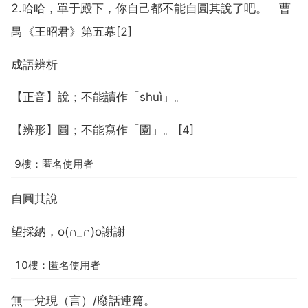
2.哈哈，單于殿下，你自己都不能自圓其說了吧。 曹
禺《王昭君》第五幕[2]
成語辨析
【正音】說；不能讀作「shuì」。
【辨形】圓；不能寫作「園」。 [4]
9樓：匿名使用者
自圓其說
望採納，o(∩_∩)o謝謝
10樓：匿名使用者
無一兌現（言）/廢話連篇。