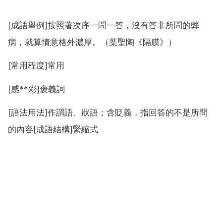
[成語舉例]按照著次序一問一答，沒有答非所問的弊
病，就算情意格外濃厚。（葉聖陶《隔膜》）
[常用程度]常用
[感**彩]褒義詞
[語法用法]作謂語、狀語；含貶義，指回答的不是所問
的內容[成語結構]緊縮式