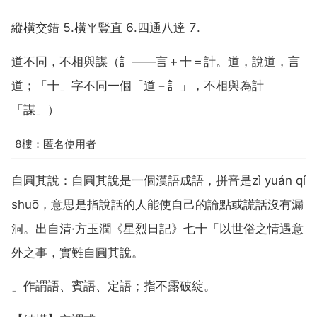
縱橫交錯 5.橫平豎直 6.四通八達 7.
道不同，不相與謀（訁——言＋十＝計。道，說道，言
道；「十」字不同一個「道－訁」，不相與為計
「謀」）
8樓：匿名使用者
自圓其說：自圓其說是一個漢語成語，拼音是zì yuán qí
shuō，意思是指說話的人能使自己的論點或謊話沒有漏
洞。出自清·方玉潤《星烈日記》七十「以世俗之情遇意
外之事，實難自圓其說。
」作謂語、賓語、定語；指不露破綻。