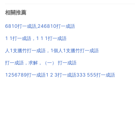
策，其實是文不對題。的。冰心 我的學生 她睡夢中常
說英語 有時文不對題的使人發笑。用法 主謂式 作謂語
相關推薦
定語 狀語 含貶義。示例 他的這篇...
6810打一成語,246810打一成語
1 1打一成語，1 1 1打一成語
人1支臘竹打一成語，1個人1支臘竹打一成語
打一成語，求解，（一） 打一成語
1256789打一成語1 2 3打一成語333 555打一成語