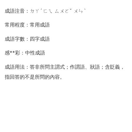
成語注音：ㄉㄚˊ ㄈㄟ ㄙㄨㄛˇ ㄨㄣˋ
常用程度：常用成語
成語字數：四字成語
感**彩：中性成語
成語用法：答非所問主謂式；作謂語、狀語；含貶義，
指回答的不是所問的內容。