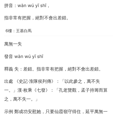
拼音：wàn wú yī shī，
指非常有把握，絕對不會出差錯。
6樓：王基白馬
萬無一失
發音 wàn wú yī shī
釋義 失：差錯。指非常有把握，絕對不會出差錯。
出處 《史記·淮隊侯列傳》：「以此參之，萬不失
一。」漢·枚乘《七發》：「孔老覽觀，孟子持籌而算
之，萬不失一。」
示例 鄭成功安慰她，只要仙霞嶺守得住，延平萬無一