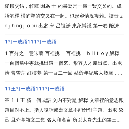
縱橫交錯，解釋 因為 十 的書寫是一橫一豎交叉的。成
語解釋 橫的豎的交叉在一起。也形容情況複雜。讀音 z
ng h ng ji o cu 出處 宋 呂祖謙 東萊博議 第一卷 陪洙酒
之席去耳皆德者 縱橫交錯。白話釋義 陪洙酒的席位離
1打一成語111打一成語
耳朵都感激的 縱橫交錯。擴充套件資料 近義詞 犬牙交
1 百分之一意味著 百裡挑一 百裡挑一 b i l ti o y 解釋
錯 參差不齊 1 ...
一百個當中專就挑出這一個來。形容人才屬出眾。出處
清 曹雪芹 紅樓夢 第一百二十回 姑爺年紀略大幾歲，並
沒有娶過的，況且人物兒長的是百裡挑一的。結構 偏正
11王打一成語111打一成語
式。用法 多用於形容人才出眾。一般作定語。正音 挑
答 1 1 王 猜一個成語 文內不對題 解釋 文章裡的意思跟
不能讀作 ti o 辨...
題目對不上。指人說話或寫文章不能針對主題。出處 魯
迅 且介亭雜文二集 名人和名言 所以太炎先生的第三道