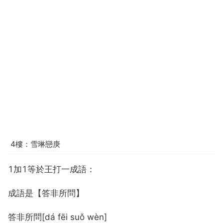
4樓：雪琳戀庚
1加1等於王打一成語：
成語是【答非所問】
答非所問[dá fēi suǒ wèn]