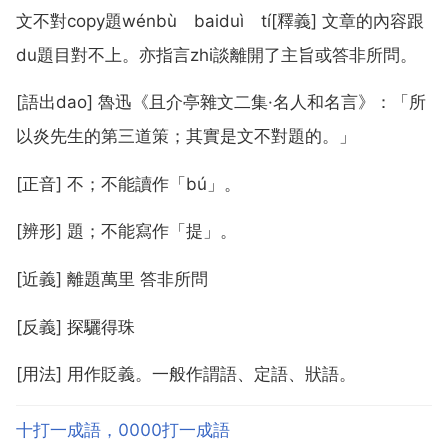
文不對copy題wénbù baiduì tí[釋義] 文章的內容跟
du題目對不上。亦指言zhi談離開了主旨或答非所問。
[語出dao] 魯迅《且介亭雜文二集·名人和名言》：「所
以炎先生的第三道策；其實是文不對題的。」
[正音] 不；不能讀作「bú」。
[辨形] 題；不能寫作「提」。
[近義] 離題萬里 答非所問
[反義] 探驪得珠
[用法] 用作貶義。一般作謂語、定語、狀語。
十打一成語，0000打一成語