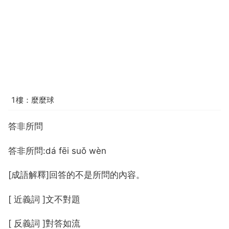
1樓：麼麼球
答非所問
答非所問:dá fēi suǒ wèn
[成語解釋]回答的不是所問的內容。
[ 近義詞 ]文不對題
[ 反義詞 ]對答如流