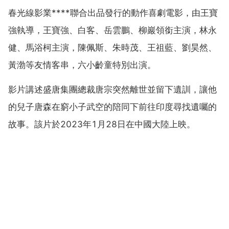
春光線影業****聯合出品發行的動作喜劇電影，由王寶
強執導，王寶強、白客、岳雲鵬、柳巖領銜主演，林永
健、馬浴柯主演，陳佩斯、朱時茂、王祖藍、劉昊然、
黃渤等友情客串，六小齡童特別出演。
影片講述盛唐集團總裁唐宗突然離世並留下遺訓，讓他
的兒子唐森在窮小子武空的陪同下前往印度尋找遺囑的
故事。該片於2023年1月28日在中國大陸上映。