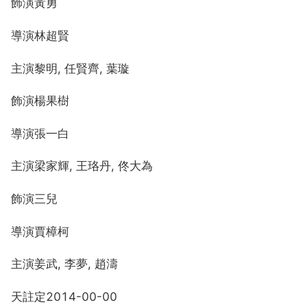
飾演黃勇
導演林超賢
主演黎明, 任賢齊, 葉璇
飾演楊果樹
導演張一白
主演梁家輝, 王珞丹, 佟大為
飾演三兒
導演賈樟柯
主演姜武, 李夢, 趙濤
天註定2014-00-00