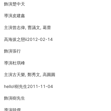
飾演楚中天
導演皮建鑫
主演曾志偉, 曹議文, 葛蕾
高海拔之戀ii2012-02-14
飾演張行
導演杜琪峰
主演古天樂, 鄭秀文, 高圓圓
hello!樹先生2011-11-04
飾演樹先生
導演韓傑