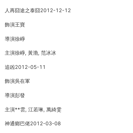
人再囧途之泰囧2012-12-12
飾演王寶
導演徐崢
主演徐崢, 黃渤, 范冰冰
追凶2012-05-11
飾演吳在軍
導演彭發
主演**雲, 江若琳, 萬綺雯
神通鄉巴佬2012-03-08