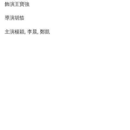
飾演王寶強
導演胡笳
主演楊穎, 李晨, 鄭凱