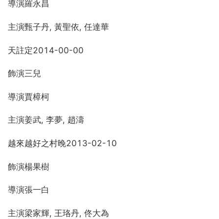
導演羅永昌
主演甄子丹, 黃聖依, 任達華
天註定2014-00-00
飾演三兒
導演賈樟柯
主演姜武, 李夢, 趙濤
越來越好之村晚2013-02-10
飾演楊果樹
導演張一白
主演梁家輝, 王珞丹, 佟大為