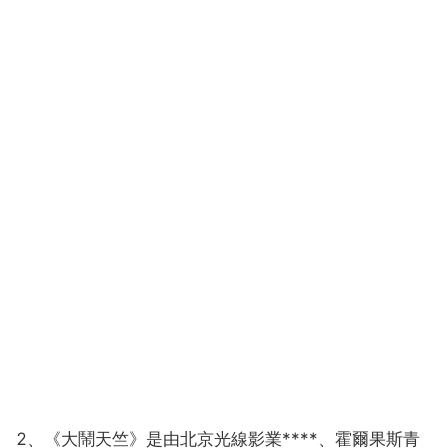
2、《大鬧天竺》是由北京光線影業****、霍爾果斯青