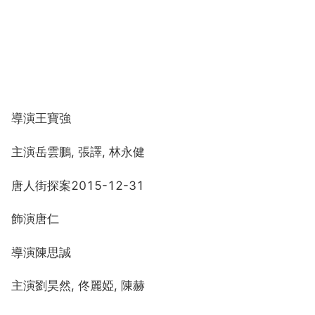
導演王寶強
主演岳雲鵬, 張譯, 林永健
唐人街探案2015-12-31
飾演唐仁
導演陳思誠
主演劉昊然, 佟麗婭, 陳赫