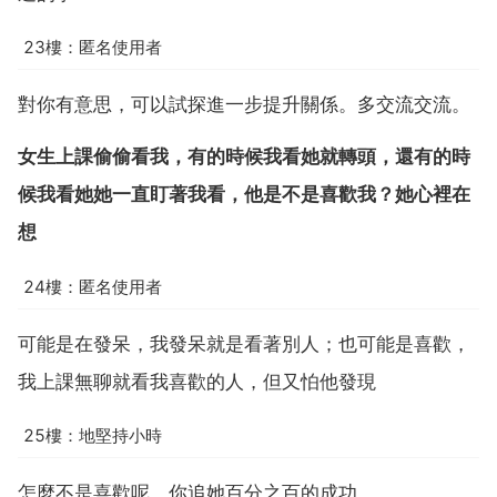
23樓：匿名使用者
對你有意思，可以試探進一步提升關係。多交流交流。
女生上課偷偷看我，有的時候我看她就轉頭，還有的時
候我看她她一直盯著我看，他是不是喜歡我？她心裡在
想
24樓：匿名使用者
可能是在發呆，我發呆就是看著別人；也可能是喜歡，
我上課無聊就看我喜歡的人，但又怕他發現
25樓：地堅持小時
怎麼不是喜歡呢，你追她百分之百的成功