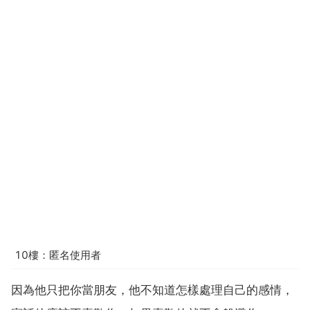
10樓：匿名使用者
因為他只把你當朋友，他不知道怎樣處理自己的感情，