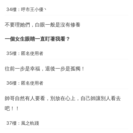
34樓：呼市王小優丶
不要理她們，白眼一般是沒有修養
一個女生眼睛一直盯著我看？
35樓：匿名使用者
往前一步是幸福，退後一步是孤獨！
36樓：匿名使用者
帥哥自然有人要看，別放在心上，自己帥讓別人看去
吧！！
37樓：風之軌踐