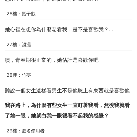
26樓：摺子戲
她心裡在想你為什麼老看我，是不是喜歡我？…
27樓：淺瀟
噢，青春期很正常的，她估計是喜歡你吧
28樓：竹夢
聽說一個女生這樣看男生不是他臉上有東西就是喜歡他
我在路上，為什麼有些女生一直盯著我看，然後我就看
了她一眼，她就白我一眼很看不起我的感覺？
29樓：匿名使用者