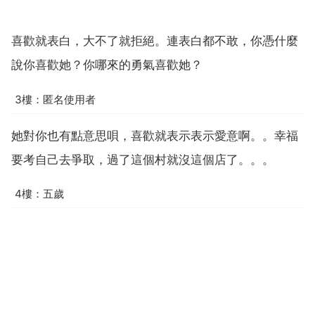
喜歡就表白，大不了就拒絕。連表白都不敢，你憑什麼
說你喜歡她？你哪來的勇氣喜歡她？
3樓：匿名使用者
她對你也有點意思唄，喜歡就表示表示愛意啊。。幸福
要考自己去爭取，過了這個村就沒這個店了。。。
4樓：五歲