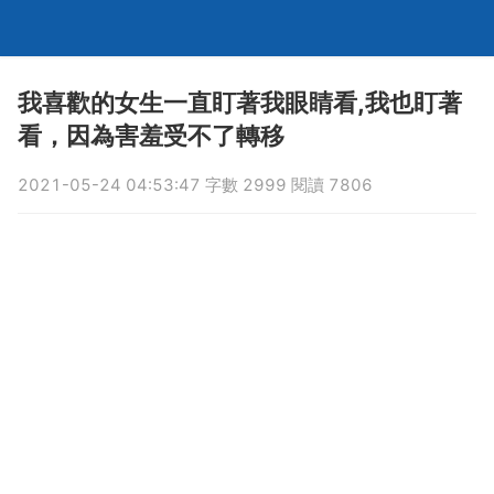
我喜歡的女生一直盯著我眼睛看,我也盯著
看，因為害羞受不了轉移
2021-05-24 04:53:47 字數 2999 閱讀 7806