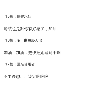
15樓：快樂水仙
應該也是對你有好感了，加油
16樓：唱一曲曲終人散
加油，加油，趕快把她追到手啊
17樓：匿名使用者
不要多想。。淡定啊啊啊