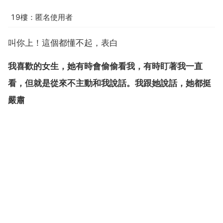
19樓：匿名使用者
叫你上！這個都懂不起，表白
我喜歡的女生，她有時會偷偷看我，有時盯著我一直
看，但就是從來不主動和我說話。我跟她說話，她都挺
嚴肅