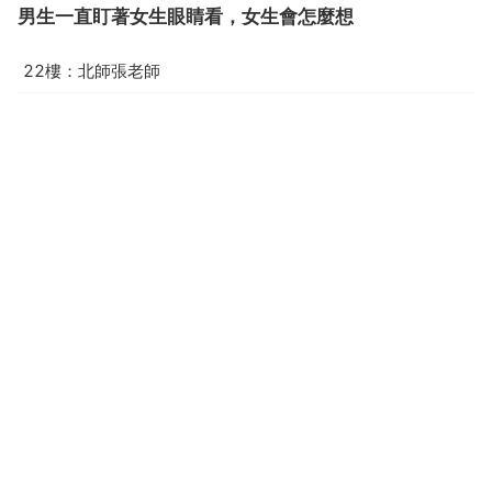
男生一直盯著女生眼睛看，女生會怎麼想
22樓：北師張老師