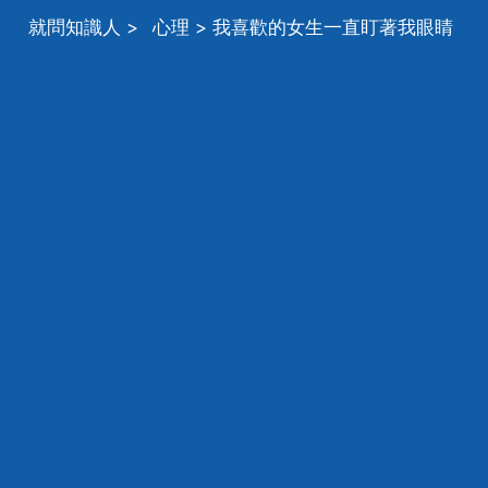
就問知識人
>
心理
> 我喜歡的女生一直盯著我眼睛
看,我也盯著看，因為害羞受不了轉移