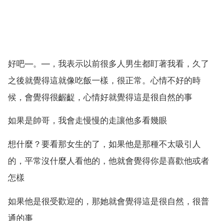
好吧—。—，我表示以前很多人男生都盯著我看，久了
之後就覺得這就像吃飯一樣，很正常。心情不好的時
候，會覺得很齷齪，心情好就覺得這是很自然的事
如果是帥哥，我會走慢慢的走讓他多看幾眼
想什麼？要看那女生的了，如果他是那種不太吸引人
的，平常沒什麼人看他的，他就會覺得你是喜歡他或者
怎樣
如果他是很受歡迎的，那她就會覺得這是很自然，很普
通的事