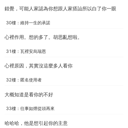
錯覺，可能人家認為你想跟人家搭訕所以白了你一眼
30樓：維持一生的承諾
心裡作用。想的多了。胡思亂想啦。
31樓：瓦裡安烏瑞恩
心裡原因，其實沒這麼多人看你
32樓：匿名使用者
大概知道是看你的不好
33樓：往事如煙從頭再來
哈哈哈，他是想引起你的主意