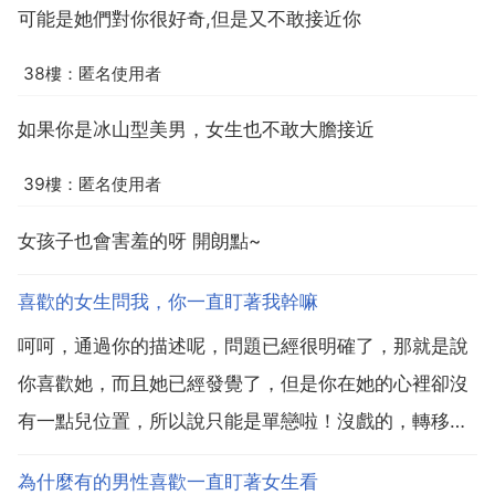
可能是她們對你很好奇,但是又不敢接近你
38樓：匿名使用者
如果你是冰山型美男，女生也不敢大膽接近
39樓：匿名使用者
女孩子也會害羞的呀 開朗點~
喜歡的女生問我，你一直盯著我幹嘛
呵呵，通過你的描述呢，問題已經很明確了，那就是說
你喜歡她，而且她已經發覺了，但是你在她的心裡卻沒
有一點兒位置，所以說只能是單戀啦！沒戲的，轉移目
標吧！人家已經說的很明白了 作為一個男生，在愛情面
為什麼有的男性喜歡一直盯著女生看