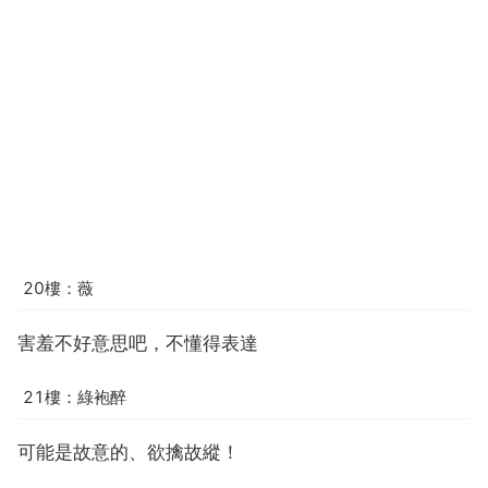
20樓：薇
害羞不好意思吧，不懂得表達
21樓：綠袍醉
可能是故意的、欲擒故縱！