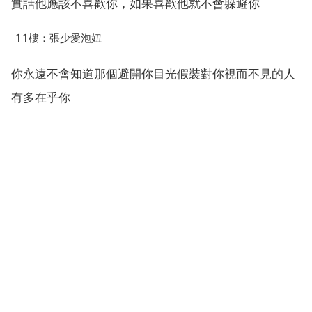
實話他應該不喜歡你，如果喜歡他就不會躲避你
11樓：張少愛泡妞
你永遠不會知道那個避開你目光假裝對你視而不見的人
有多在乎你