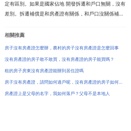
定有區別。如果是國家佔地 開發拆遷和戶口無關，沒有
差別。拆遷補償是和房產證有關係，和戶口沒關係補償
是根據房產證為準的。買二手房，房產證已過戶，但是
對方沒有遷移戶口，我的戶口上不了怎麼辦？找居委會
相關推薦
街道或派出所 協助調解。1 若單位購買私房，還需提交
房子沒有房產證怎麼辦，農村的房子沒有房產證是怎麼回事
單位...
沒有房產證的房子敢不敢買，沒有房產證的房子能買嗎？
租的房子房東沒有房產證能辦到居住證嗎
房子沒有房產證，請問如何過戶呢，沒有房產證的房子如何過戶？
房產證上是父母的名字，我如何落戶？父母不是本地人