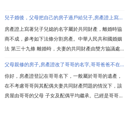
兒子婚後，父母把自己的房子過戶給兒子,房產證上寫著兒子兒媳的
房產證上寫著兒子兒媳的名字屬於共同財產，離婚時協
商不成，參考如下法條分割房產。中華人民共和國婚姻
法 第三十九條 離婚時，夫妻的共同財產由雙方協議處
理 協議不成時，由人民法院根據財產的具體情況，照顧
父母親修的房子,房產證改了哥哥的名字,哥哥爸爸不在了,母親在,房子怎麼處理
子女和女方權益的原則判決。夫或妻在家庭土地承包經
你好，房產證登記在哥哥名下，一般屬於哥哥的遺產，
營中享有的權益等，應當依法予以保護。最高人民法院
在不考慮哥哥與其配偶夫妻共同財產問題的情況下，該
關於適用...
房屋由哥哥的父母 子女及配偶平均繼承。已經是哥哥的
名字了。母親肯定要住在這個房子裡面啊。哥哥有責任
撫養母親的。如果不撫養，直接告他。房子名字是你哥
的，不知道你哥有沒有老婆孩子，按照法律規定父母子