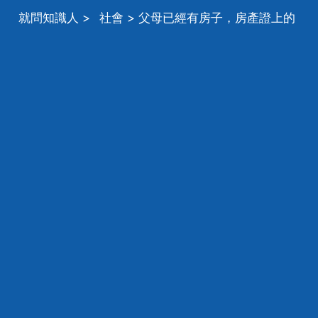
就問知識人
>
社會
> 父母已經有房子，房產證上的
是父母的名字，那我現在買房子的話，還算不算首次置
業