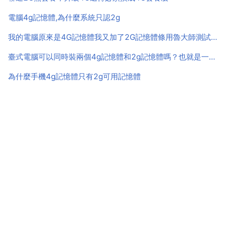
顯示2...
電腦4g記憶體,為什麼系統只認2g
我的電腦原來是4G記憶體我又加了2G記憶體條用魯大師測試是6G記憶體但是我的電腦屬性裡是4G怎麼回事
臺式電腦可以同時裝兩個4g記憶體和2g記憶體嗎？也就是一起10g
為什麼手機4g記憶體只有2g可用記憶體