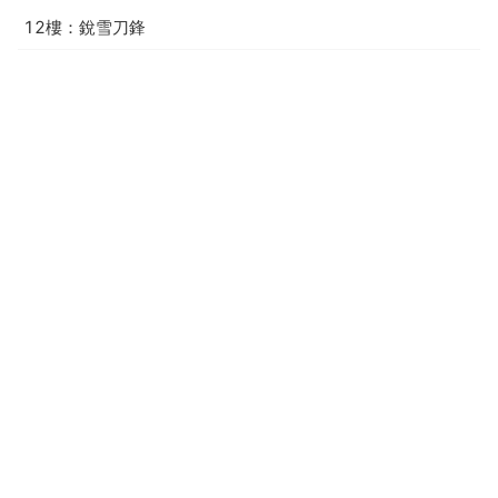
12樓：銳雪刀鋒