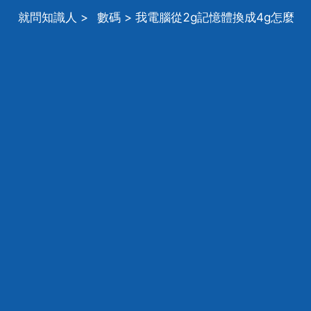
就問知識人
>
數碼
> 我電腦從2g記憶體換成4g怎麼
反而更卡了