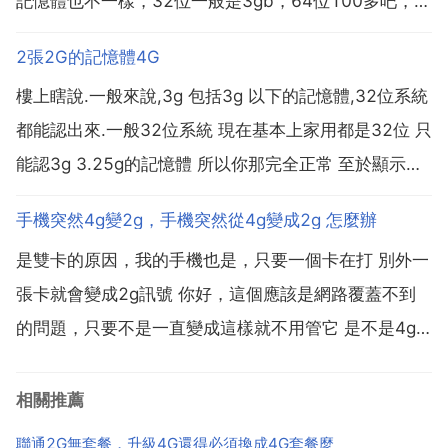
記憶體也不一樣，32位一般是3gb，64位100多吧，具
體數字忘了 好像有外掛可以幫助使用更多的記憶體我也
2張2G的記憶體4G
只是聽說，不是很清楚 妹妹你大膽滴往前走啊！沒事折
樓上瞎說.一般來說,3g 包括3g 以下的記憶體,32位系統
騰 可以共用的 規格一樣就可以了 可以，但相...
都能認出來.一般32位系統 現在基本上家用都是32位 只
能認3g 3.25g的記憶體 所以你那完全正常 至於顯示卡
也是有關係的 我用xp時候,用ati x300顯示卡,認3.5g 現
手機突然4g變2g，手機突然從4g變成2g 怎麼辦
在用hd3870x2 只認了3g 什麼原因我就不清楚了 ...
是雙卡的原因，我的手機也是，只要一個卡在打 別外一
張卡就會變成2g訊號 你好，這個應該是網路覆蓋不到
的問題，只要不是一直變成這樣就不用管它 是不是4g
執行？變成了兩g執行呀，網路問題，高速流量已用
完，手機就變成卡頓和慢啦！你可以加提速包啊！可能
相關推薦
是因為訊號問題，有些地方是不支援4g網路的，所以只
聯通2G無套餐，升級4G還得必須換成4G套餐麼