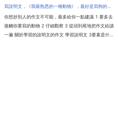
生。寄書長不達，況乃未休兵。白話譯文戍樓上響起禁
寫說明文，《我最熟悉的一種動物》，最好是寫狗的，小型犬，左右，初二水平，不要太好
止通行的鼓聲，秋季的邊境傳來孤雁的哀鳴。今天是白
你想抄別人的作文不可能，最多給你一點建議 1 要多去
露節更懷念家裡人，還是覺得家鄉的月亮更明亮。雖有
接觸你要寫的動物 2 仔細觀察 3 從頭到尾地把作文給讀
兄弟但都...
一遍 關於學習的說明文的作文 學習說明文 3要素是什
麼 人物,故事情節,環境 說明方法有哪些 下定義 作詮釋
作比較 打比方 分類別 舉例子 列數字 列圖表 摹狀貌 作
引用 有13種,我只知道...