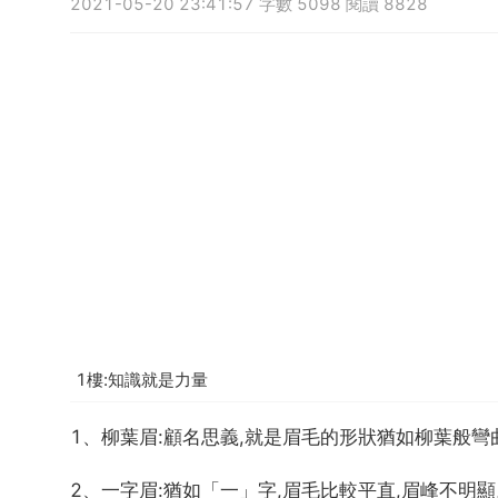
2021-05-20 23:41:57 字數 5098 閱讀 8828
1樓:知識就是力量
1、柳葉眉:顧名思義,就是眉毛的形狀猶如柳葉般彎
2、一字眉:猶如「一」字,眉毛比較平直,眉峰不明