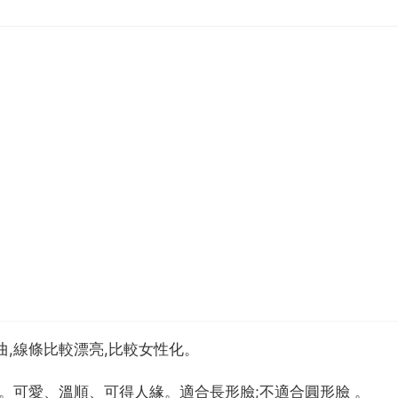
曲,線條比較漂亮,比較女性化。
顯。可愛、溫順、可得人緣。適合長形臉;不適合圓形臉 。