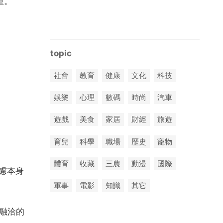
重。
topic
社會
教育
健康
文化
科技
娛樂
心理
數碼
時尚
汽車
遊戲
美食
家居
財經
旅遊
育兒
科學
職場
歷史
寵物
體育
收藏
三農
動漫
國際
慮本身
軍事
電影
知識
其它
融洽的