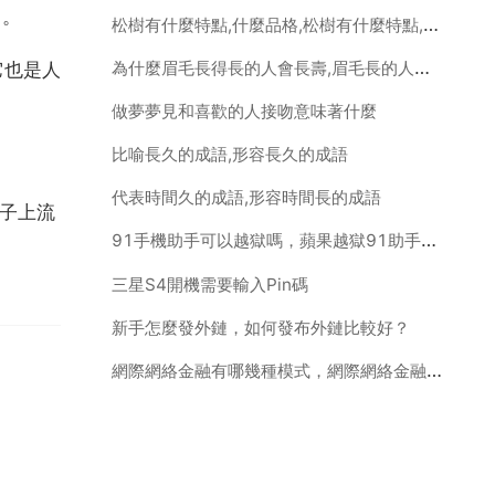
 。
松樹有什麼特點,什麼品格,松樹有什麼特點,什麼品格。
為什麼眉毛長得長的人會長壽,眉毛長的人真的會比較長壽嗎
它也是人
做夢夢見和喜歡的人接吻意味著什麼
比喻長久的成語,形容長久的成語
代表時間久的成語,形容時間長的成語
鼻子上流
91手機助手可以越獄嗎，蘋果越獄91助手怎麼安裝
三星S4開機需要輸入Pin碼
新手怎麼發外鏈，如何發布外鏈比較好？
網際網絡金融有哪幾種模式，網際網絡金融主要模式有哪些