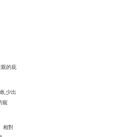
雙親的庇
緻,少出
的寵
。相對