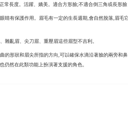
尾正常長度。活躍、嬌美。適合方形臉;不適合倒三角或長形臉
眼睛有保護作用。眉毛有一定的生長週期,會自然脫落,眉毛
眉、雜亂眉、尖刀眉、重壓眉這些眉型不吉利。
曲的形狀和眉尖所指的方向,可以確保水滴沿著臉的兩旁和
弓也仍然在此類功能上扮演著支援的角色。