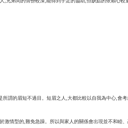
人,兄弟間的情份較深,能得到手足的協助,但缺點的依賴心較
是所謂的眉短不過目。短眉之人,大都比較以自我為中心,會考
屬於激情型的,難免急躁。所以與家人的關係會出現並不和睦、