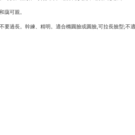
,和藹可親。
尾不要過長。幹練、精明。適合橢圓臉或圓臉,可拉長臉型;不