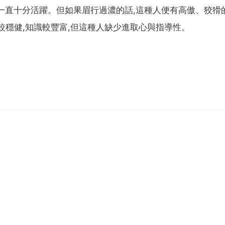
一直十分活躍。但如果眉行過濃的話,這種人便有高傲、狡猾的
較穩健,知識較豐富,但這種人缺少進取心與指導性。