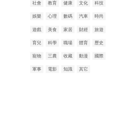
社會
教育
健康
文化
科技
娛樂
心理
數碼
汽車
時尚
遊戲
美食
家居
財經
旅遊
育兒
科學
職場
體育
歷史
寵物
三農
收藏
動漫
國際
軍事
電影
知識
其它