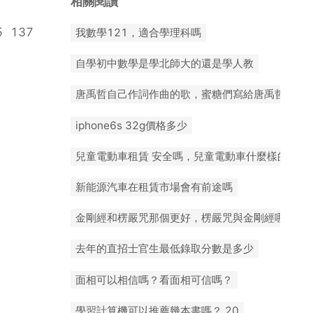
相關閱讀
5
137
我數學121，適合學理科嗎
自學初中數學是學北師大的還是學人教
07-16
唐禹哲自己作詞作曲的歌，蜜糖們寫給唐禹哲的兩
iphone6s 32g價格多少
07-16
兒童電動車租賃 安全嗎，兒童電動車什麼樣的好，
新能源汽車在租賃市場會有前途嗎
金剛經和楞嚴咒那個更好，楞嚴咒與金剛經哪個對
去年的直招士官生最低錄取分數是多少
詞？
2025-07-16
面相可以相信嗎？看面相可信嗎？
6
學習計算機可以推薦幾本書嗎？ 20