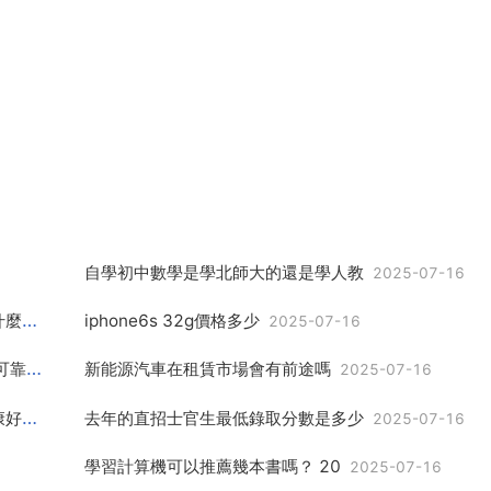
自學初中數學是學北師大的還是學人教
2025-07-16
唐禹哲自己作詞作曲的歌，蜜糖們寫給唐禹哲的兩首歌叫什麼名字
iphone6s 32g價格多少
2025-07-16
2025-07-16
兒童電動車租賃 安全嗎，兒童電動車什麼樣的好，安全性可靠嗎？
新能源汽車在租賃市場會有前途嗎
2025-07-16
2025-07-16
金剛經和楞嚴咒那個更好，楞嚴咒與金剛經哪個對身體健康好處大
去年的直招士官生最低錄取分數是多少
2025-07-16
2025-07-16
學習計算機可以推薦幾本書嗎？ 20
2025-07-16