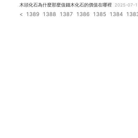
木頭化石為什麼那麼值錢木化石的價值在哪裡
2025-07-1
<
1389
1388
1387
1386
1385
1384
138
《越獄》男主角扮演著 溫特沃斯 公尺勒資料
2025-07-1
4
1373
1372
1371
1370
1369
>
跪求炎亞綸的資料！！！誰有炎亞綸的所有資料？
2025-
男20手相感情線，男人手相的感情線就一條線是指什麼
202
3g 4g 42m路由器是什麼意思
2025-07-16
wwe美國職業摔角送葬者還在WWE嗎
2025-07-16
電腦電池更換後還是時間不對怎麼辦
2025-07-16
ios9越獄,聽說能越獄了，ios9怎麼利用PP助手完美越獄
20