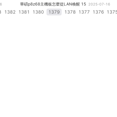
華碩p8z68主機板怎麼從LAN喚醒 15
6
2025-07-16
3
1382
1381
1380
1379
1378
1377
1376
137
穿越火線裡越獄和打劫怎麼玩？ 10
6
2025-07-16
電動汽車東北地區能買嗎，東北有電動汽車嗎？
07-16
2025-
什麼是網路喚醒功能，網路喚醒是什麼？
5-07-16
2025-07-16
2026年國慶節放假，9月29日上班，9月30日上班還是放假？
買技嘉主機板哪款好 微星和技嘉主機板哪個好？
2025-07-16
2025-
2026年農曆11月18日虛歲是多少歲
2025-07-16
win7 電腦閒置服務哪些可以關閉
2025-07-16
2026年11月10日到現在的2026年6月27日一共有多少天了呢？
使用暫住證買車對以後的影響
2025-07-16
2025-07-16
英語為什麼叫做及物動詞，英語裡為什麼會有不及物動
9 3 5可以越獄了嗎，現在9 3 5可以越獄嗎
25-07-16
2025-07-1