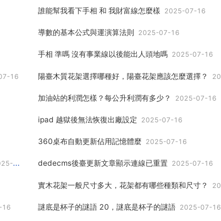
誰能幫我看下手相 和 我財富線怎麼樣
2025-07-16
導數的基本公式與運演算法則
2025-07-16
手相 準嗎 沒有事業線以後能出人頭地嗎
2025-07-16
陽臺木質花架選擇哪種好，陽臺花架應該怎麼選擇？
07-16
202
加油站的利潤怎樣？每公升利潤有多少？
2025-07-16
ipad 越獄後無法恢復出廠設定
2025-07-16
360桌布自動更新佔用記憶體麼
2025-07-16
dedecms後臺更新文章顯示連線已重置
5-07-16
2025-07-16
實木花架一般尺寸多大，花架都有哪些種類和尺寸？
202
謎底是杯子的謎語 20，謎底是杯子的謎語
-16
2025-07-1