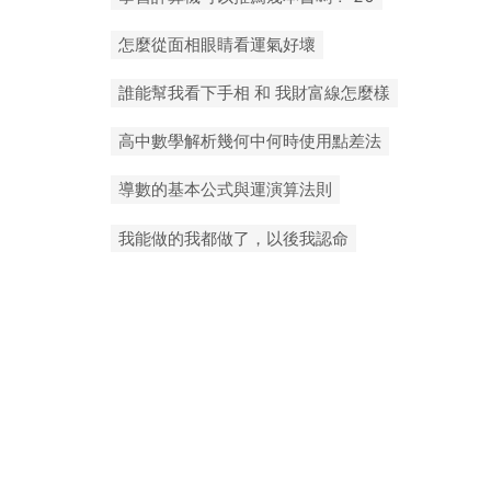
EXCEL相同引用方式為何有的要加單引號,有的不必加？請教
2025-07-16
怎麼從面相眼睛看運氣好壞
誰能幫我看下手相 和 我財富線怎麼樣
高中數學解析幾何中何時使用點差法
導數的基本公式與運演算法則
新買的機械硬碟用diskgenius壞道檢測出有16個嚴重狀態的磁軌，這正常嗎？
2025-07-16
我能做的我都做了，以後我認命
16
7-16
07-16